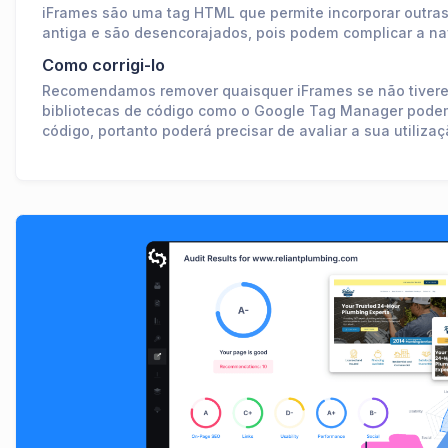
iFrames são uma tag HTML que permite incorporar outra
antiga e são desencorajados, pois podem complicar a na
Como corrigi-lo
Recomendamos remover quaisquer iFrames se não tiverem
bibliotecas de código como o Google Tag Manager podem 
código, portanto poderá precisar de avaliar a sua utiliza