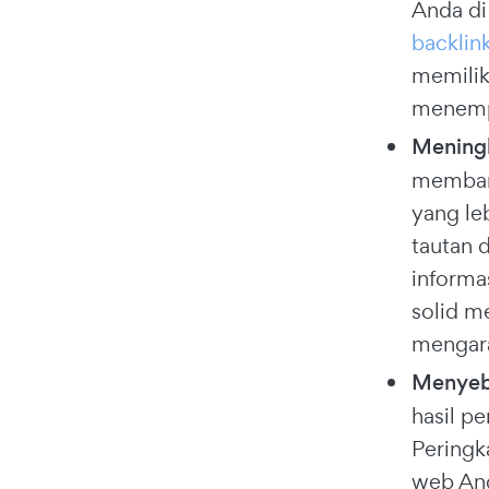
Anda di
backlin
memiliki
menempa
Meningk
membant
yang le
tautan 
informa
solid m
mengarah
Menyeba
hasil pe
Peringk
web And