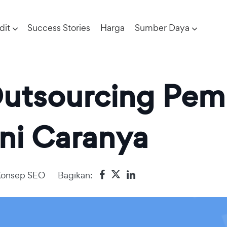
dit
Success Stories
Harga
Sumber Daya
utsourcing Pem
ni Caranya
Konsep SEO
Bagikan: