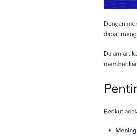
Dengan mend
dapat mengh
Dalam artik
memberikan 
Penti
Berikut ada
Meningk