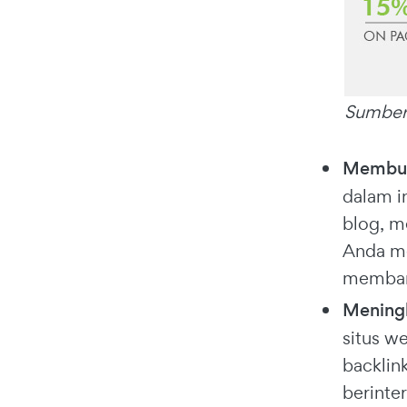
Sumber
Membuka
dalam i
blog, m
Anda me
membang
Meningk
situs w
backlin
berinte