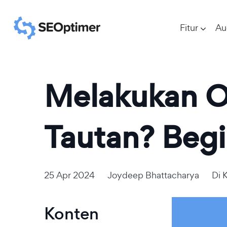
Fitur
Au
Melakukan O
Tautan? Begi
25 Apr 2024
Joydeep Bhattacharya
Di
Konten