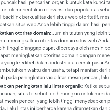
 puncak hasil pencarian organik untuk kata kunci
k
untuk menentukan relevansi dan popularitas sebu
 backlink berkualitas dari situs web otoritatif, m
tkan situs web Anda lebih tinggi dalam hasil pen
atkan otoritas domain
: Jumlah tautan yang lebih t
u meningkatkan otoritas domain situs web Anda. 
bih tinggi dianggap dapat dipercaya oleh mesin pe
dapat meningkatkan otoritas domain dengan mene
si yang kredibel dalam industri atau ceruk pasar 
embutuhkan waktu dan usaha, tetapi manfaat dari o
 pada peningkatan visibilitas mesin pencari, lalu l
bkan peningkatan lalu lintas organik:
Ketika sebu
ncarian, situs tersebut lebih mungkin untuk mendapa
at mesin pencari yang lebih tinggi menyebabkan pen
a. Lalu lintas ini berharga karena ditargetkan d