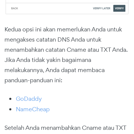
Kedua opsi ini akan memerlukan Anda untuk
mengakses catatan DNS Anda untuk
menambahkan catatan Cname atau TXT Anda.
Jika Anda tidak yakin bagaimana
melakukannya, Anda dapat membaca
panduan-panduan ini:
GoDaddy
NameCheap
Setelah Anda menambahkan Cname atau TXT