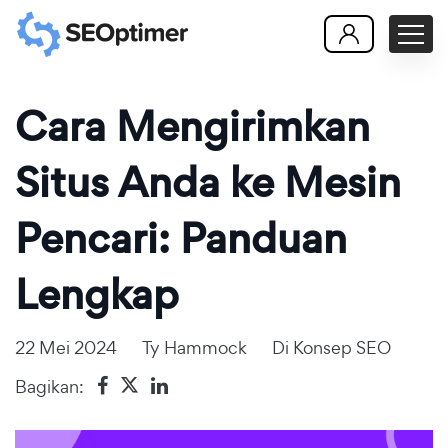
Cara Mengirimkan
Situs Anda ke Mesin
Pencari: Panduan
Lengkap
22 Mei 2024
Ty Hammock
Di
Konsep SEO
Bagikan: