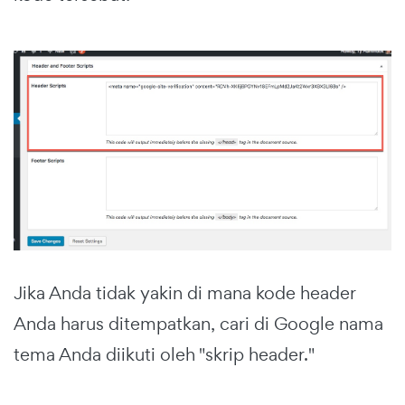
Jika Anda tidak yakin di mana kode header
Anda harus ditempatkan, cari di Google nama
tema Anda diikuti oleh "skrip header."