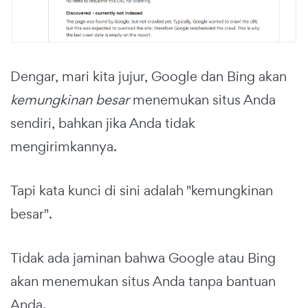
Dengar, mari kita jujur, Google dan Bing akan
kemungkinan besar
menemukan situs Anda
sendiri, bahkan jika Anda tidak
mengirimkannya.
Tapi kata kunci di sini adalah "kemungkinan
besar".
Tidak ada jaminan bahwa Google atau Bing
akan menemukan situs Anda tanpa bantuan
Anda.