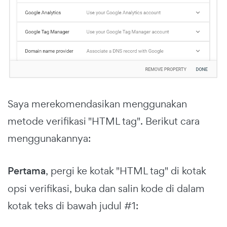
Saya merekomendasikan menggunakan
metode verifikasi "HTML tag". Berikut cara
menggunakannya:
Pertama
, pergi ke kotak "HTML tag" di kotak
opsi verifikasi, buka dan salin kode di dalam
kotak teks di bawah judul #1: