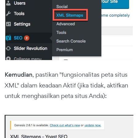
Kemudian
, pastikan "fungsionalitas peta situs
XML" dalam keadaan Aktif (jika tidak, aktifkan
untuk menghasilkan peta situs Anda):