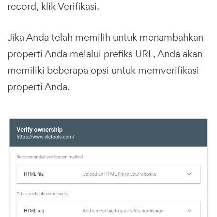
record, klik Verifikasi.
Jika Anda telah memilih untuk menambahkan
properti Anda melalui prefiks URL, Anda akan
memiliki beberapa opsi untuk memverifikasi
properti Anda.