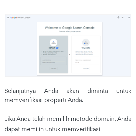
Selanjutnya Anda akan diminta untuk
memverifikasi properti Anda.
Jika Anda telah memilih metode domain, Anda
dapat memilih untuk memverifikasi