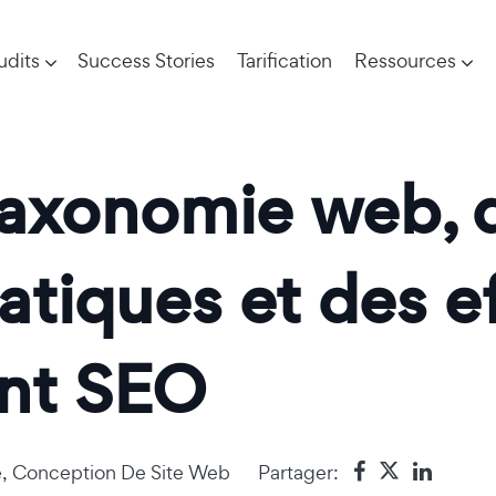
udits
Success Stories
Tarification
Ressources
taxonomie web, 
atiques et des ef
nt SEO
e
,
Conception De Site Web
Partager: