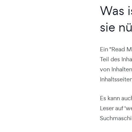
Was i
sie nü
Ein "Read M
Teil des In
von Inhalte
Inhaltsseiten
Es kann auc
Leser auf ‘w
Suchmaschin