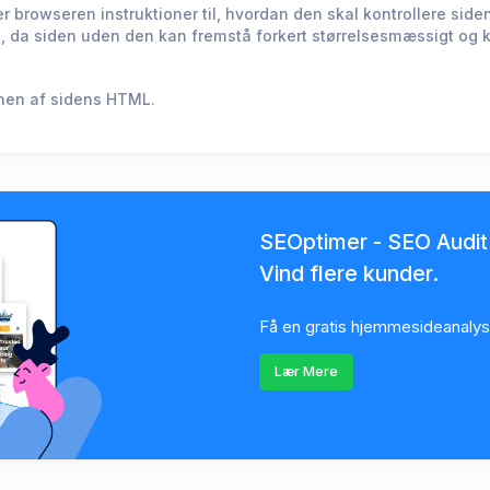
browseren instruktioner til, hvordan den skal kontrollere siden
et, da siden uden den kan fremstå forkert størrelsesmæssigt og k
onen af sidens HTML.
SEOptimer - SEO Audit
Vind flere kunder.
Få en gratis hjemmesideanal
Lær Mere