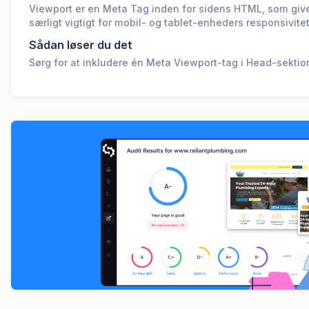
Viewport er en Meta Tag inden for sidens HTML, som giver 
særligt vigtigt for mobil- og tablet-enheders responsivit
Sådan løser du det
Sørg for at inkludere én Meta Viewport-tag i Head-sekti