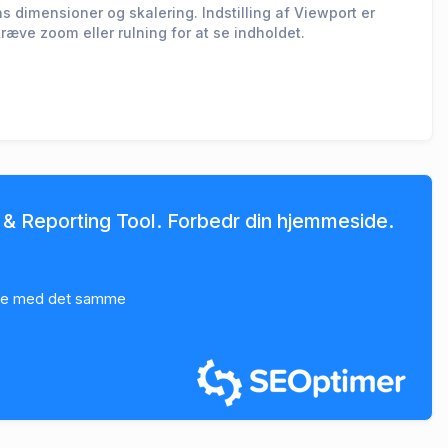
s dimensioner og skalering. Indstilling af Viewport er
ræve zoom eller rulning for at se indholdet.
 & Reporting Tool. Forbedr din hjemmeside.
yse med det samme