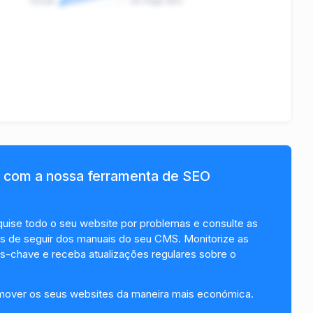
Social
On-Page SEO
 com a nossa ferramenta de SEO
squise todo o seu website por problemas e consulte as
s de seguir dos manuais do seu CMS. Monitorize as
as-chave e receba atualizações regulares sobre o
omover os seus websites da maneira mais económica.