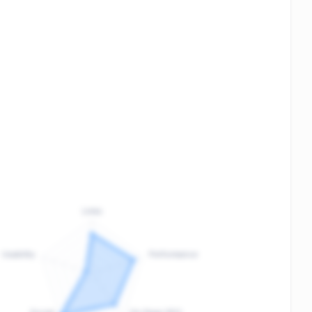
Links
Usability
Performance
:
F