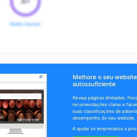
A+
Redes Sociais
Melhore o seu website
autossuficiente
Reveja páginas ilimitadas. Pe
recomendações claras e fácei
suas classificações de palavr
desempenho do seu website.
A ajudar os empresários a pr