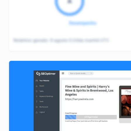
A
Desempenho
Relatório gerado:
9 agosto 5:24da manhã UTC