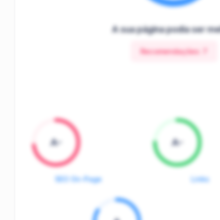
A sua página podia ser me
Recomendações:
7
A-
A-
SEO On-Page
Links