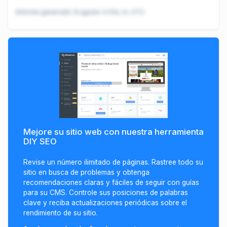
Informe generado:
8 agosto 4:41a. m. UTC
Mejore su sitio web con nuestra herramienta
DIY SEO
Revise un número ilimitado de páginas. Rastree todo su
sitio en busca de problemas y obtenga
recomendaciones claras y fáciles de seguir con guías
para su CMS. Controle sus posiciones de palabras
clave y reciba actualizaciones periódicas sobre el
rendimiento de su sitio.