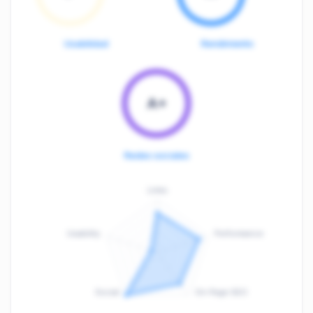
Usabilidad
Rendimiento
A+
Redes sociales
Links
Usability
Performance
:
F
Social
On-Page SEO