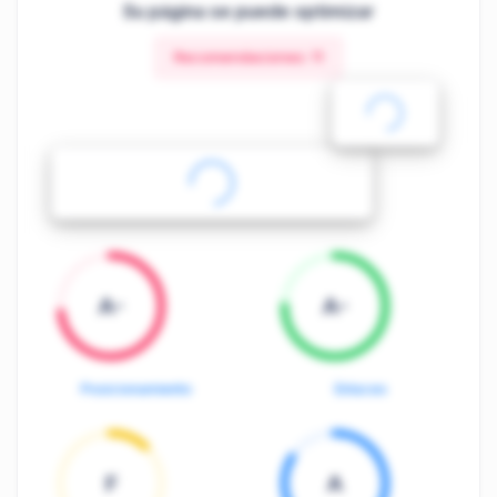
Su página se puede optimizar
Recomendaciones:
11
A-
A-
Posicionamiento
Enlaces
F
A