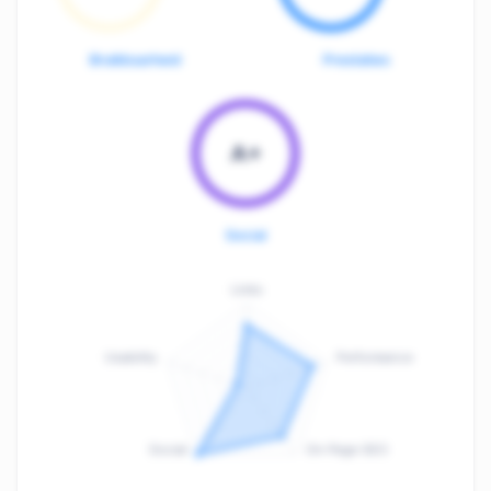
Bruikbaarheid
Prestaties
A+
Social
Links
Usability
Performance
:
F
Social
On-Page SEO