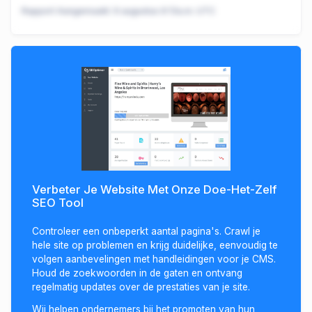
Rapport Aangemaakt:
9 augustus 6:13a.m. UTC
Verbeter Je Website Met Onze Doe-Het-Zelf
SEO Tool
Controleer een onbeperkt aantal pagina's. Crawl je
hele site op problemen en krijg duidelijke, eenvoudig te
volgen aanbevelingen met handleidingen voor je CMS.
Houd de zoekwoorden in de gaten en ontvang
regelmatig updates over de prestaties van je site.
Wij helpen ondernemers bij het promoten van hun