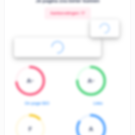
Je pagina zou beter kunnen
Aanbevelingen:
17
A-
A-
On-page SEO
Links
F
A