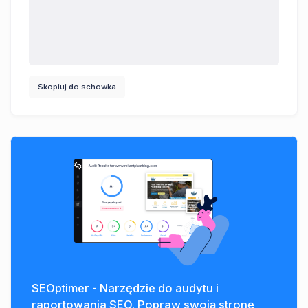
Skopiuj do schowka
SEOptimer - Narzędzie do audytu i
raportowania SEO. Popraw swoją stronę