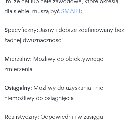
im, że cel lub cele zawodowe, które określą
dla siebie, muszą być
SMART
:
S
pecyficzny: Jasny i dobrze zdefiniowany bez
żadnej dwuznaczności
M
ierzalny: Możliwy do obiektywnego
zmierzenia
Osiągalny
: Możliwy do uzyskania i nie
niemożliwy do osiągnięcia
R
ealistyczny: Odpowiedni i w zasięgu