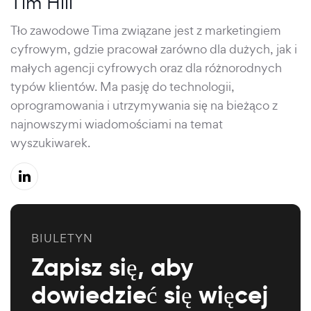
Tim Hill
Tło zawodowe Tima związane jest z marketingiem
cyfrowym, gdzie pracował zarówno dla dużych, jak i
małych agencji cyfrowych oraz dla różnorodnych
typów klientów. Ma pasję do technologii,
oprogramowania i utrzymywania się na bieżąco z
najnowszymi wiadomościami na temat
wyszukiwarek.
BIULETYN
Zapisz się, aby
dowiedzieć się więcej