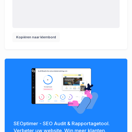
Kopiëren naar klembord
SEOptimer - SEO Audit & Rapportagetool.
Verbeter uw website. Win meer klanten.