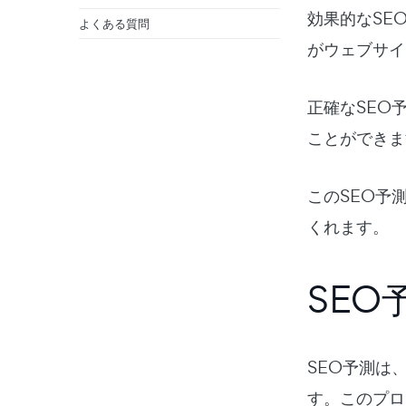
効果的なSE
よくある質問
がウェブサイ
正確なSEO
ことができま
このSEO予
くれます。
SEO
SEO予測は
す。このプロ