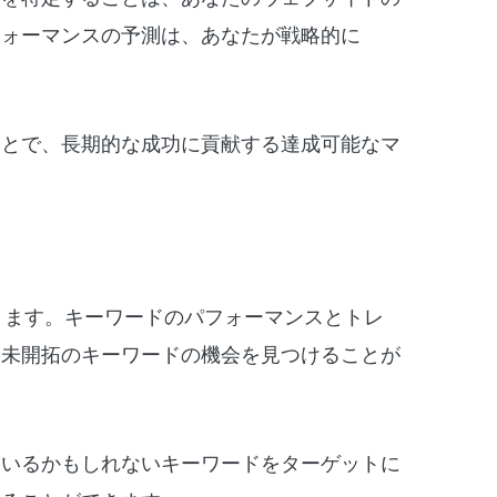
フォーマンスの予測は、あなたが戦略的に
ことで、長期的な成功に貢献する達成可能なマ
ります。キーワードのパフォーマンスとトレ
い未開拓のキーワードの機会を見つけることが
ているかもしれないキーワードをターゲットに