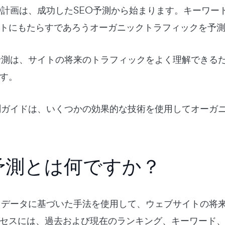
O計画は、成功したSEO予測から始まります。キーワ
トにもたらすであろうオーガニックトラフィックを予
予測は、サイトの将来のトラフィックをよく理解できる
す。
測ガイドは、いくつかの効果的な技術を使用してオーガ
予測とは何ですか？
、データに基づいた手法を使用して、ウェブサイトの将
セスには、過去および現在のランキング、キーワード