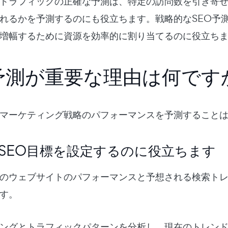
トラフィックの正確な予測は、特定の訪問数を引き寄
れるかを予測するのにも役立ちます。戦略的なSEO予
増幅するために資源を効率的に割り当てるのに役立ち
O予測が重要な理由は何です
マーケティング戦略のパフォーマンスを予測すること
SEO目標を設定するのに役立ちます
のウェブサイトのパフォーマンスと予想される検索ト
す。
ングとトラフィックパターンを分析し、現在のトレン