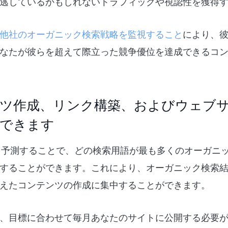
逃しているかもしれないトラフィックや視認性を獲得
他社のオーガニック検索戦略を監視すること
により、
なたが彼らを超えて際立った競争優位を達成できるコ
ツ作成、リンク構築、およびウェブ
できます
を予測することで、どの検索用語が最も多くのオーガニ
することができます。これにより、オーガニック検索
えたコンテンツの作成に集中することができます。
、目標に合わせて毎月あなたのサイトに公開する必要