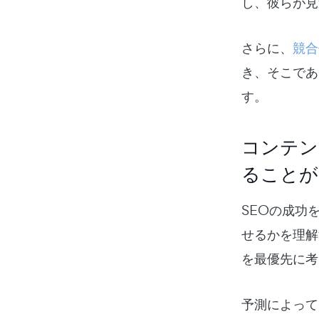
し、彼らが見
さらに、
競合
き、そこであ
す。
コンテン
ることが
SEOの成功
せるかを理解
を最優先に考
予測によって