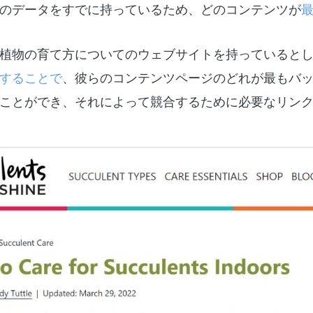
のデータをすでに持っているため、どのコンテンツが
植物の育て方についてのウェブサイトを持っていると
することで
、彼らのコンテンツページのどれが最もバ
ことができ、それによって競合するために必要なリン