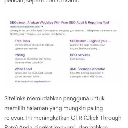
pencari, seperti contoh kami:
Sitelinks memudahkan pengguna untuk
memilih halaman yang mungkin paling
relevan. Ini meningkatkan CTR (Click Through
Rate) Anda, tingkat konversi, dan bahkan