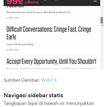
Sumber Gambar:
WebFX
Navigasi sidebar statis
Tangkapan layar di bawah ini menunjukkan