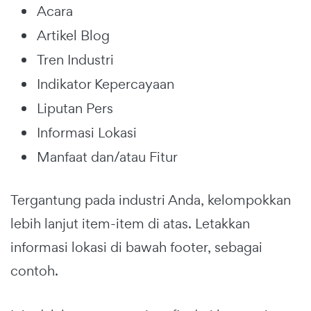
Acara
Artikel Blog
Tren Industri
Indikator Kepercayaan
Liputan Pers
Informasi Lokasi
Manfaat dan/atau Fitur
Tergantung pada industri Anda, kelompokkan
lebih lanjut item-item di atas. Letakkan
informasi lokasi di bawah footer, sebagai
contoh.