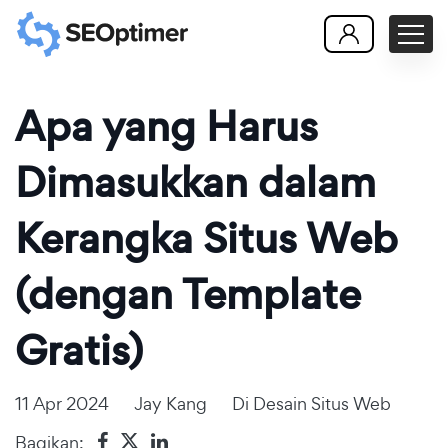
Apa yang Harus
Dimasukkan dalam
Kerangka Situs Web
(dengan Template
Gratis)
11 Apr 2024
Jay Kang
Di
Desain Situs Web
Bagikan: