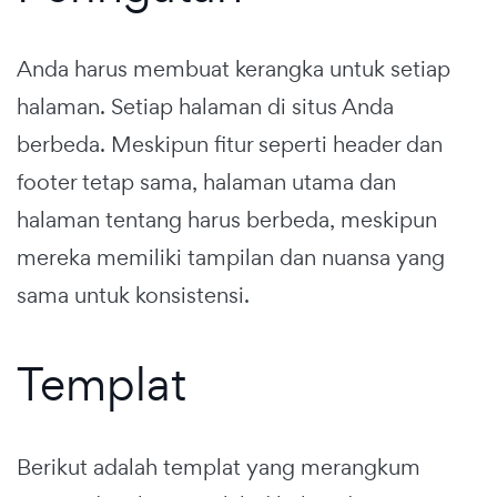
Anda harus membuat kerangka untuk setiap
halaman. Setiap halaman di situs Anda
berbeda. Meskipun fitur seperti header dan
footer tetap sama, halaman utama dan
halaman tentang harus berbeda, meskipun
mereka memiliki tampilan dan nuansa yang
sama untuk konsistensi.
Templat
Berikut adalah templat yang merangkum