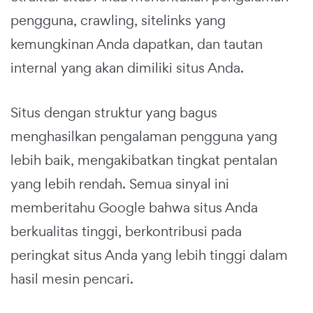
pengguna, crawling, sitelinks yang
kemungkinan Anda dapatkan, dan tautan
internal yang akan dimiliki situs Anda.
Situs dengan struktur yang bagus
menghasilkan pengalaman pengguna yang
lebih baik, mengakibatkan tingkat pentalan
yang lebih rendah. Semua sinyal ini
memberitahu Google bahwa situs Anda
berkualitas tinggi, berkontribusi pada
peringkat situs Anda yang lebih tinggi dalam
hasil mesin pencari.