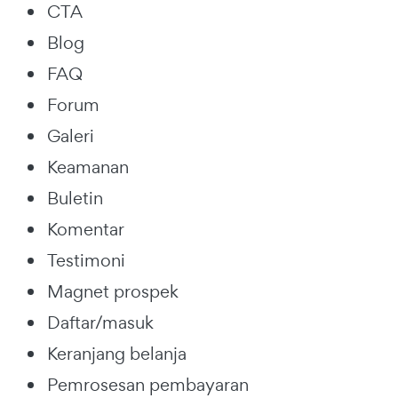
CTA
Blog
FAQ
Forum
Galeri
Keamanan
Buletin
Komentar
Testimoni
Magnet prospek
Daftar/masuk
Keranjang belanja
Pemrosesan pembayaran