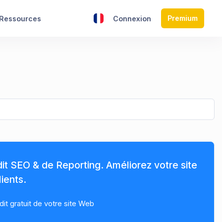
Premium
Ressources
Connexion
dit SEO & de Reporting. Améliorez votre site
ients.
t gratuit de votre site Web