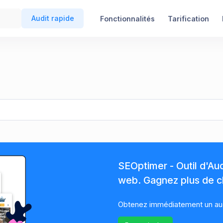
Audit rapide
Fonctionnalités
Tarification
SEOptimer - Outil d'Au
web. Gagnez plus de cl
Obtenez immédiatement un audi