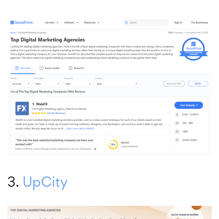
3.
UpCity