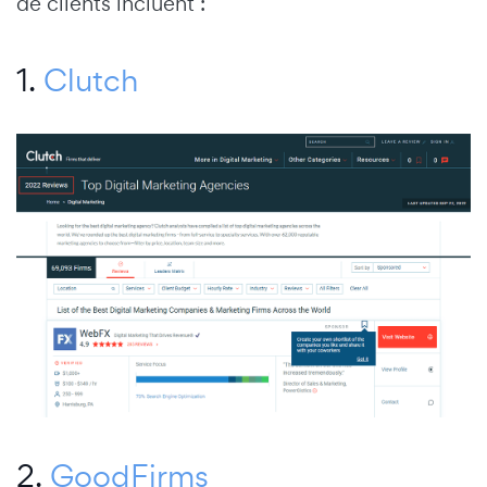
de clients incluent :
1.
Clutch
2.
GoodFirms