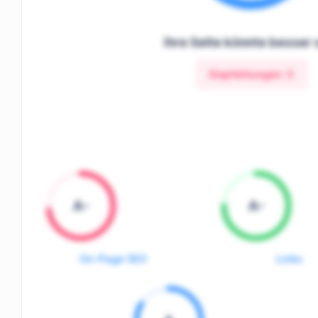
Ihre Seite könnte besser 
Empfehlungen:
5
A-
A-
On-Page SEO
Links