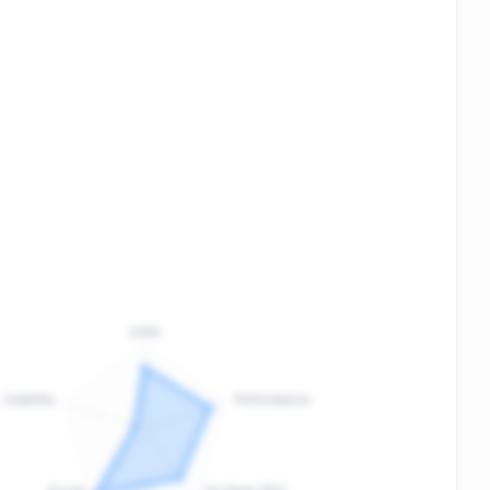
Links
Usability
Performance
:
F