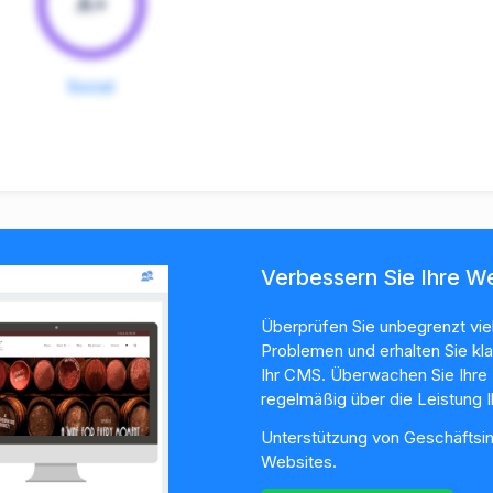
A+
Social
Verbessern Sie Ihre W
Überprüfen Sie unbegrenzt vie
Problemen und erhalten Sie kla
Ihr CMS. Überwachen Sie Ihre 
regelmäßig über die Leistung I
Unterstützung von Geschäftsi
Websites.