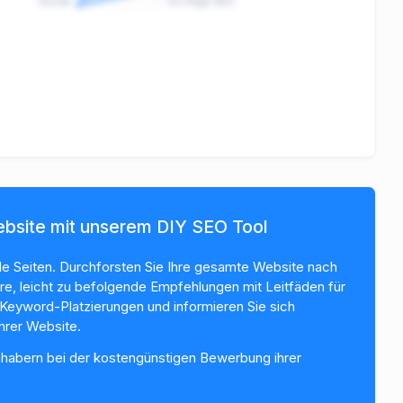
Social
On-Page SEO
ebsite mit unserem DIY SEO Tool
le Seiten. Durchforsten Sie Ihre gesamte Website nach
re, leicht zu befolgende Empfehlungen mit Leitfäden für
Keyword-Platzierungen und informieren Sie sich
hrer Website.
nhabern bei der kostengünstigen Bewerbung ihrer