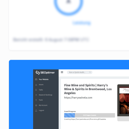
A
Leistung
Bericht erstellt:
6 August 7:08PM UTC