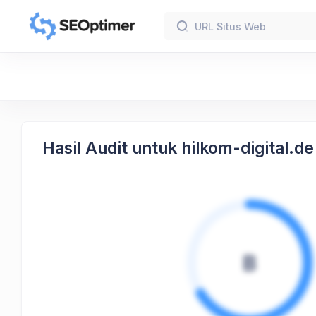
Hasil Audit untuk hilkom-digital.de
B