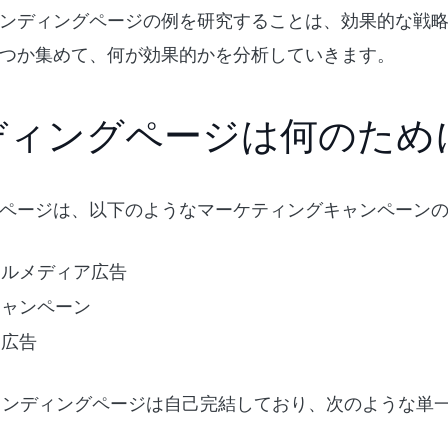
ンディングページの例
を研究することは、効果的な戦
つか集めて、何が効果的かを分析していきます。
ディングページは何のため
ページは、以下のようなマーケティングキャンペーン
ャルメディア広告
キャンペーン
索広告
ンディングページ
は自己完結しており、次のような単