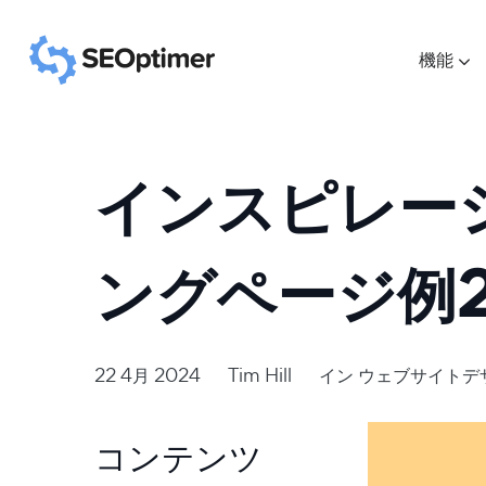
機能
インスピレー
ングページ例
22 4月 2024
Tim Hill
イン
ウェブサイトデ
コンテンツ