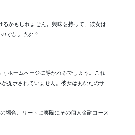
かけるかもしれません。興味を持って、彼女は
くのでしょうか？
らくホームページに導かれるでしょう。これ
Aが提示されていません。彼女はあなたのサ
 この場合、リードに実際に
その個人金融コース