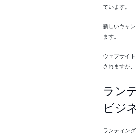
ています。
新しいキャン
ます。
ウェブサイト
されますが、
ラン
ビジ
ランディング