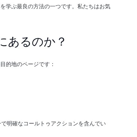
略を学ぶ最良の方法の一つです。私たちはお気
にあるのか？
の目的地のページです：
一で明確なコールトゥアクションを含んでい