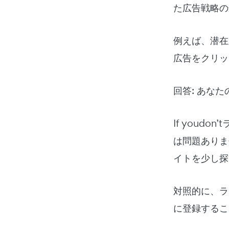
た広告戦略の
例えば、潜在
広告をクリッ
回答: あな
If you
don’t
は問題ありま
イトを少し探
対照的に、ラ
に登録する
こ