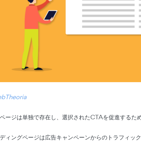
bTheoria
ページ
は単独で存在し、選択されたCTAを促進するた
ディングページは
広告キャンペーンからのトラフィッ