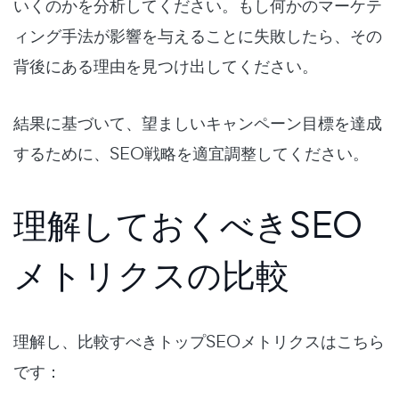
いくのかを分析してください。もし何かのマーケテ
ィング手法が影響を与えることに失敗したら、その
背後にある理由を見つけ出してください。
結果に基づいて、望ましいキャンペーン目標を達成
するために、SEO戦略を適宜調整してください。
理解しておくべきSEO
メトリクスの比較
理解し、比較すべきトップSEOメトリクスはこちら
です：