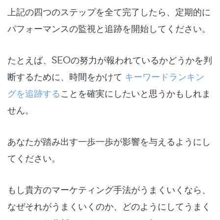
上記の四つのステップを全て完了したら、定期的に
パフォーマンスの監視と追跡を開始してください。
たとえば、SEOの努力が報われているかどうかを判
断するために、時間をかけて
キーワードランキン
グを追跡する
ことを確実にしたいと思うかもしれま
せん。
あなたが踏み出す一歩一歩が影響を与えるようにし
てください。
もし貴方のマーケティング手法がうまくいくなら、
なぜそれがうまくいくのか、どのようにしてうまく