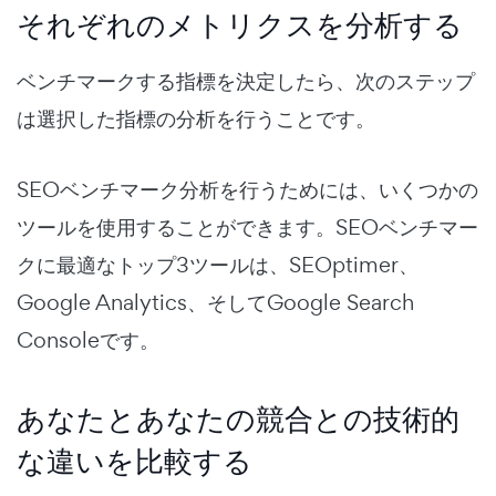
それぞれのメトリクスを分析する
ベンチマークする指標を決定したら、次のステップ
は選択した指標の分析を行うことです。
SEOベンチマーク分析を行うためには、いくつかの
ツールを使用することができます。SEOベンチマー
クに最適なトップ3ツールは、SEOptimer、
Google Analytics、そしてGoogle Search
Consoleです。
あなたとあなたの競合との技術的
な違いを比較する