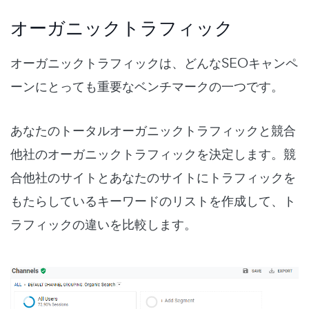
オーガニックトラフィック
オーガニックトラフィックは、どんなSEOキャンペ
ーンにとっても重要なベンチマークの一つです。
あなたのトータルオーガニックトラフィックと競合
他社のオーガニックトラフィックを決定します。競
合他社のサイトとあなたのサイトにトラフィックを
もたらしているキーワードのリストを作成して、ト
ラフィックの違いを比較します。