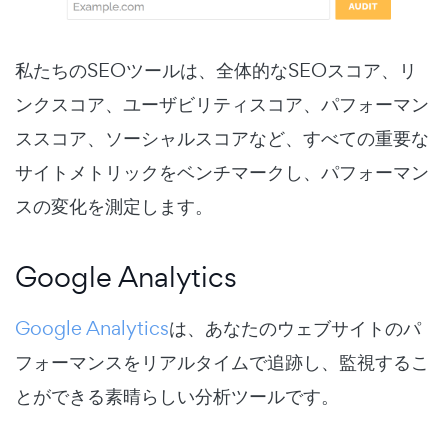
私たちのSEOツールは、全体的なSEOスコア、リ
ンクスコア、ユーザビリティスコア、パフォーマン
ススコア、ソーシャルスコアなど、すべての重要な
サイトメトリックをベンチマークし、パフォーマン
スの変化を測定します。
Google Analytics
Google Analytics
は、あなたのウェブサイトのパ
フォーマンスをリアルタイムで追跡し、監視するこ
とができる素晴らしい分析ツールです。