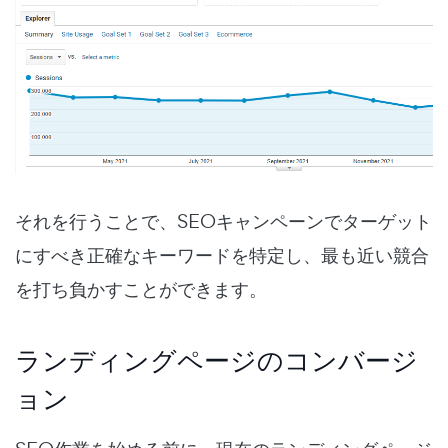
それを行うことで、SEOキャンペーンでターゲット
にすべき正確なキーワードを特定し、最も近い競合
を打ち負かすことができます。
ランディングページのコンバージ
ョン