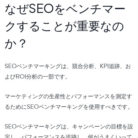
なぜSEOをベンチマー
クすることが重要なの
か？
SEOベンチマーキングは、競合分析、KPI追跡、お
よびROI分析の一部です。
マーケティングの生産性とパフォーマンスを測定す
るためにSEOベンチマーキングを使用すべきです。
SEOベンチマーキングは、キャンペーンの目標を設
定し、パフォーマンスを追跡し、何がうまくいって