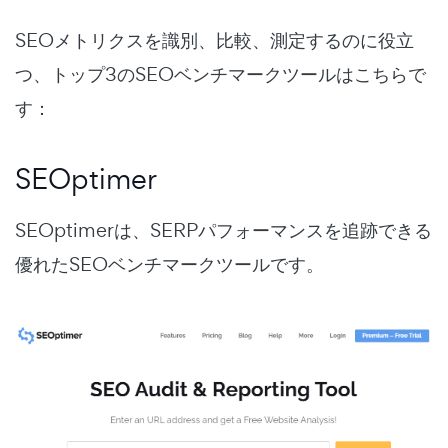
SEOメトリクスを識別、比較、測定するのに役立
つ、トップ3のSEOベンチマークツールはこちらで
す：
SEOptimer
SEOptimerは、SERPパフォーマンスを追跡できる
優れたSEOベンチマークツールです。