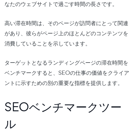
なたのウェブサイトで過ごす時間の長さです。
高い滞在時間は、そのページが訪問者にとって関連
があり、彼らがページ上のほとんどのコンテンツを
消費していることを示しています。
ターゲットとなるランディングページの滞在時間を
ベンチマークすると、SEOの仕事の価値をクライア
ントに示すための別の重要な指標を提供します。
SEOベンチマークツー
ル