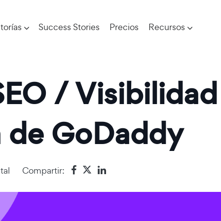
torías
Success Stories
Precios
Recursos
SEO / Visibilida
a de GoDaddy
tal
Compartir: