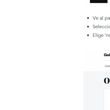
Ve al p
Seleccio
Elige ‘n