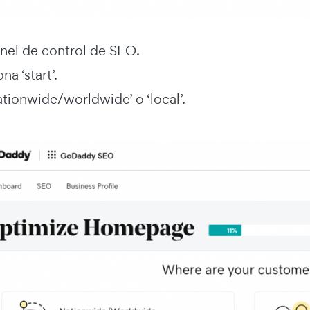
anel de control de SEO.
na ‘start’.
ationwide/worldwide’ o ‘local’.