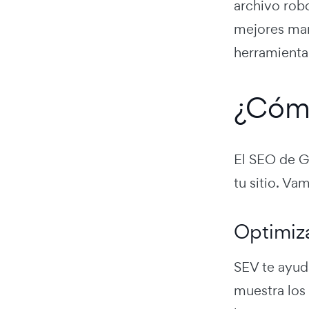
archivo robo
mejores mane
herramienta 
¿Cóm
El SEO de Go
tu sitio. Va
Optimiz
SEV te ayuda
muestra los 