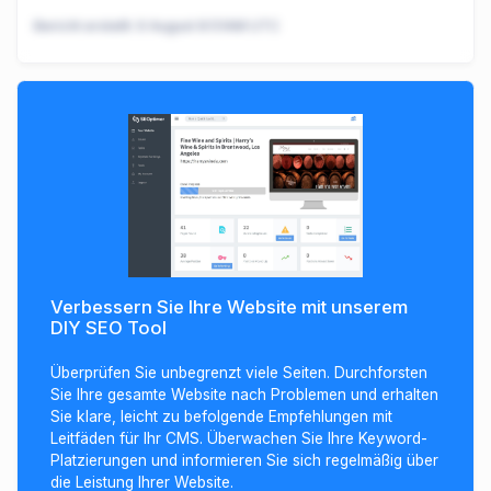
Bericht erstellt:
9 August 8:51AM UTC
Verbessern Sie Ihre Website mit unserem
DIY SEO Tool
Überprüfen Sie unbegrenzt viele Seiten. Durchforsten
Sie Ihre gesamte Website nach Problemen und erhalten
Sie klare, leicht zu befolgende Empfehlungen mit
Leitfäden für Ihr CMS. Überwachen Sie Ihre Keyword-
Platzierungen und informieren Sie sich regelmäßig über
die Leistung Ihrer Website.