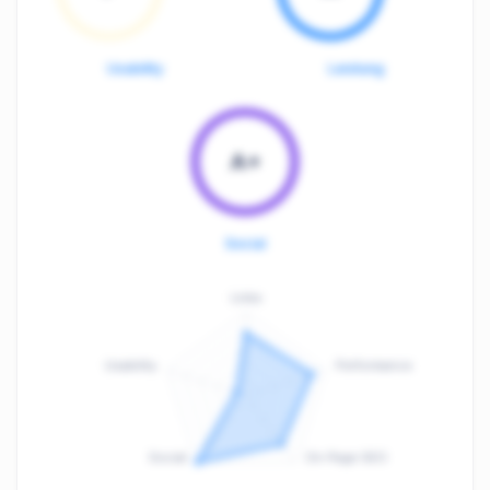
Usability
Leistung
A+
Social
Links
Usability
Performance
:
F
Social
On-Page SEO