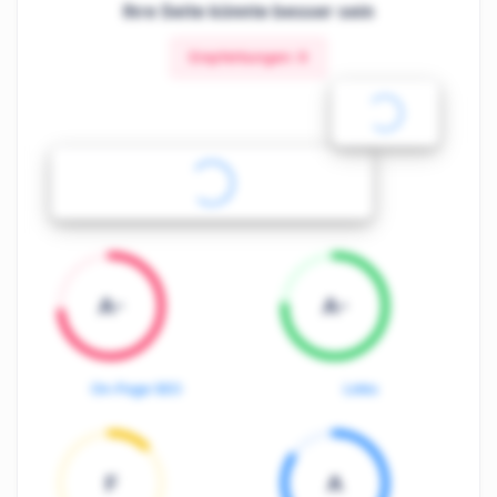
Ihre Seite könnte besser sein
Empfehlungen:
9
A-
A-
On-Page SEO
Links
F
A