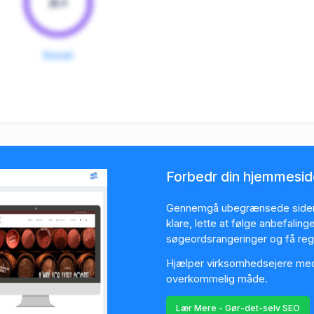
A+
Social
Forbedr din hjemmesi
Gennemgå ubegrænsede sider.
klare, lette at følge anbefalin
søgeordsrangeringer og få re
Hjælper virksomhedsejere me
overkommelig måde.
Lær Mere - Gør-det-selv SEO