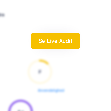
dre
Se Live Audit
F
Anvendelighed