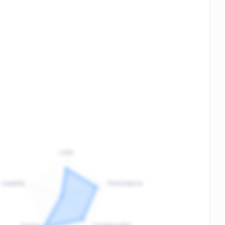
Links
Usability
Performance
:
F