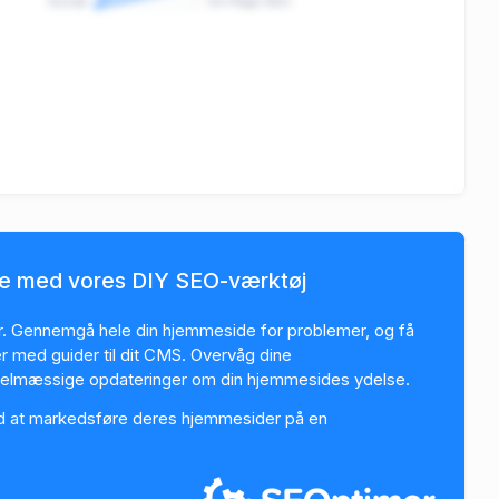
Social
On-Page SEO
de med vores DIY SEO-værktøj
 Gennemgå hele din hjemmeside for problemer, og få
ger med guider til dit CMS. Overvåg dine
gelmæssige opdateringer om din hjemmesides ydelse.
d at markedsføre deres hjemmesider på en