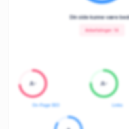
Din side kunne være be
Anbefalinger:
14
A-
A-
On-Page SEO
Links