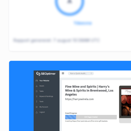
A
Ydeevne
Rapport genereret:
7 august 10:38AM UTC