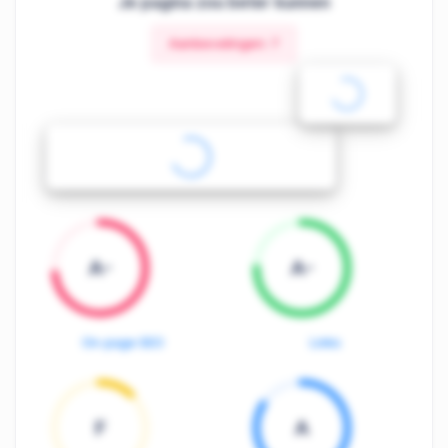
Je pagina zou beter kunnen
Aanbevelingen:
7
A-
A-
On-page SEO
Links
F
A