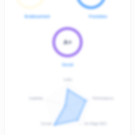
Bruikbaarheid
Prestaties
A+
Social
Links
Usability
Performance
:
F
Social
On-Page SEO