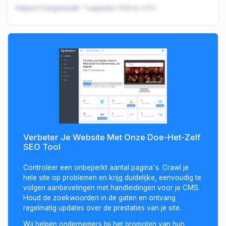
Rapport Aangemaakt:
7 augustus 1:02a.m. UTC
Verbeter Je Website Met Onze Doe-Het-Zelf
SEO Tool
Controleer een onbeperkt aantal pagina's. Crawl je
hele site op problemen en krijg duidelijke, eenvoudig te
volgen aanbevelingen met handleidingen voor je CMS.
Houd de zoekwoorden in de gaten en ontvang
regelmatig updates over de prestaties van je site.
Wij helpen ondernemers bij het promoten van hun