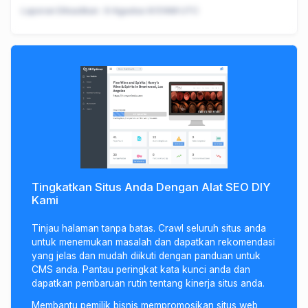
Laporan Dihasilkan :
9 Agustus 8:51AM UTC
Tingkatkan Situs Anda Dengan Alat SEO DIY
Kami
Tinjau halaman tanpa batas. Crawl seluruh situs anda
untuk menemukan masalah dan dapatkan rekomendasi
yang jelas dan mudah diikuti dengan panduan untuk
CMS anda. Pantau peringkat kata kunci anda dan
dapatkan pembaruan rutin tentang kinerja situs anda.
Membantu pemilik bisnis mempromosikan situs web