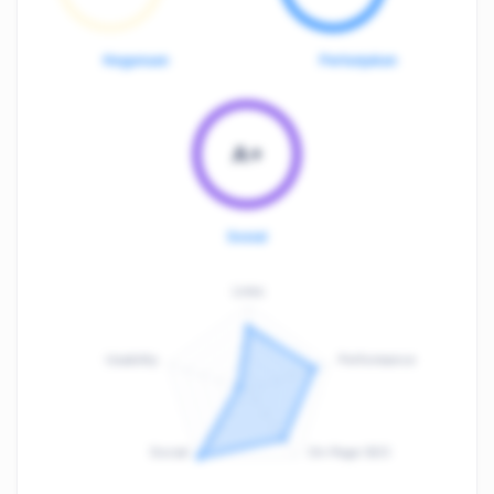
Kegunaan
Pertunjukan
A+
Sosial
Links
Usability
Performance
:
F
Social
On-Page SEO