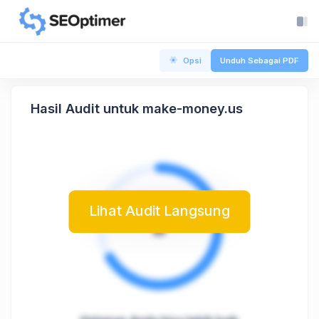
Opsi
Unduh Sebagai PDF
Hasil Audit untuk make-money.us
Lihat Audit Langsung
B