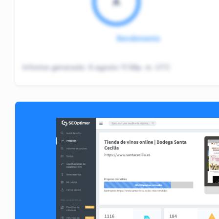
A
Rendimiento
Informe generado:
6 agosto 11:58p. m. UTC