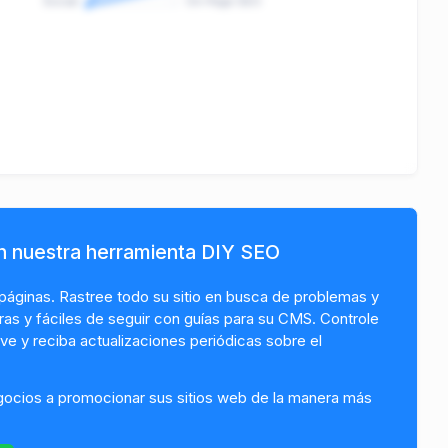
Social
On-Page SEO
on nuestra herramienta DIY SEO
páginas. Rastree todo su sitio en busca de problemas y
s y fáciles de seguir con guías para su CMS. Controle
ve y reciba actualizaciones periódicas sobre el
ocios a promocionar sus sitios web de la manera más