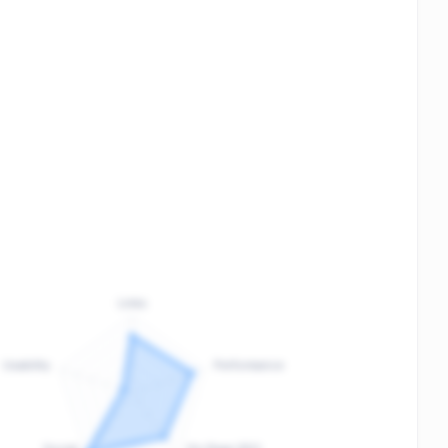
Links
Usability
Performance
:
F