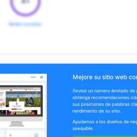
A+
Redes sociales
Mejore su sitio web c
Revise un número ilimitado de 
obtenga recomendaciones clara
sus posiciones de palabras cla
rendimiento de su sitio.
Ayudamos a los dueños de neg
asequible.