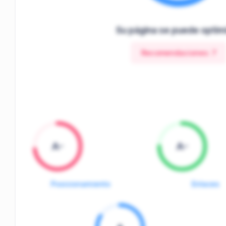
Su página se puede optim
Recomendaciones:
7
A-
A-
Posicionamiento
Enlaces