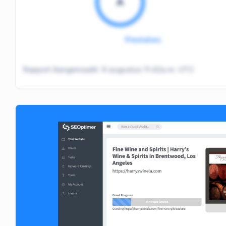
A
Prestaties
Rapport Aangemaakt:
6 augustus 11:42a.m. UTC