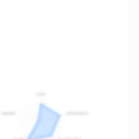
Links
Usability
Performance
:
F