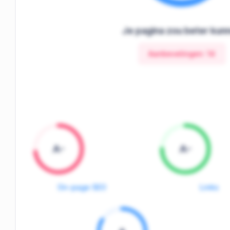
Je pagina zou beter kun
Aanbevelingen:
14
A-
A-
On-page SEO
Links