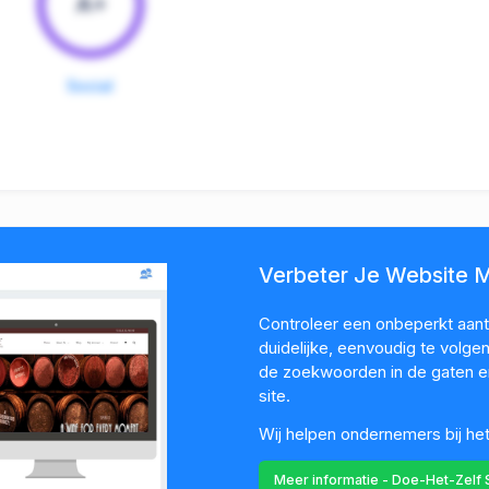
A+
Social
Verbeter Je Website 
Controleer een onbeperkt aanta
duidelijke, eenvoudig te volg
de zoekwoorden in de gaten en
site.
Wij helpen ondernemers bij he
Meer informatie - Doe-Het-Zelf