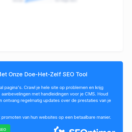
Social
On-Page SEO
Met Onze Doe-Het-Zelf SEO Tool
l pagina's. Crawl je hele site op problemen en krijg
en aanbevelingen met handleidingen voor je CMS. Houd
 ontvang regelmatig updates over de prestaties van je
t promoten van hun websites op een betaalbare manier.
 SEO