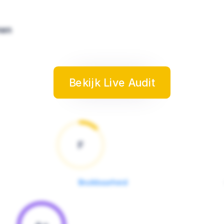
nen
Bekijk Live Audit
F
Bruikbaarheid