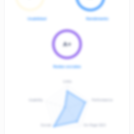
Usabilidad
Rendimiento
A+
Redes sociales
Links
Usability
Performance
:
F
Social
On-Page SEO