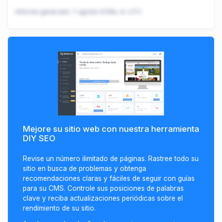
Informe generado:
7 agosto 9:08a. m. UTC
Mejore su sitio web con nuestra herramienta
DIY SEO
Revise un número ilimitado de páginas. Rastree todo su
sitio en busca de problemas y obtenga
recomendaciones claras y fáciles de seguir con guías
para su CMS. Controle sus posiciones de palabras
clave y reciba actualizaciones periódicas sobre el
rendimiento de su sitio.