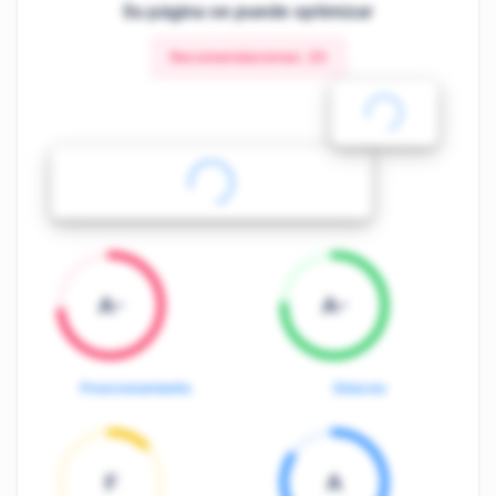
Su página se puede optimizar
Recomendaciones:
20
A-
A-
Posicionamiento
Enlaces
F
A