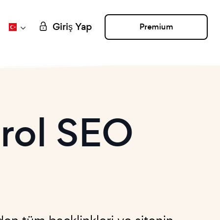
Giriş Yap
Premium
trol SEO