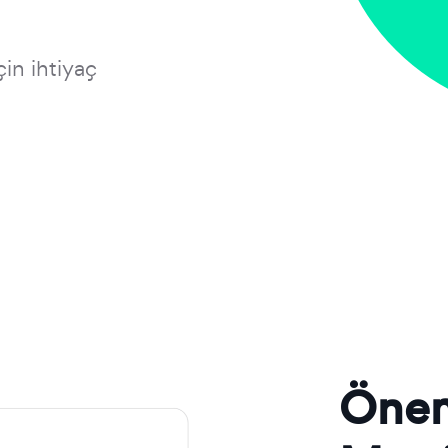
çin ihtiyaç
Önem