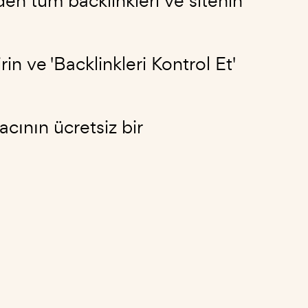
den tüm backlinkleri ve sitenin
in ve 'Backlinkleri Kontrol Et'
cının ücretsiz bir