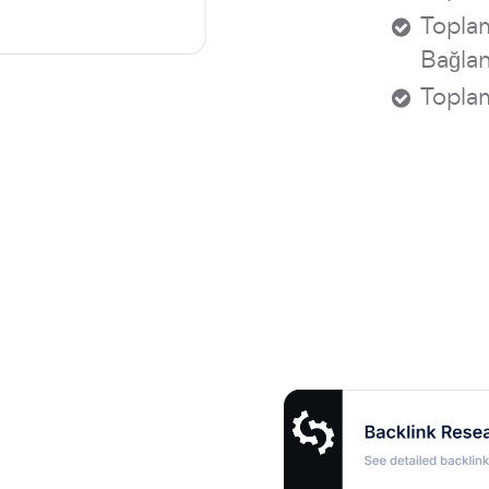
Topla
Bağlan
Topla