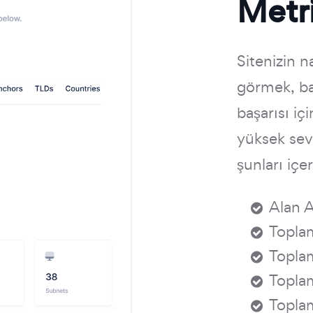
Metri
Sitenizin n
görmek, ba
başarısı iç
yüksek sevi
şunları içer
Alan 
Toplam
Toplam
Toplam
Toplam