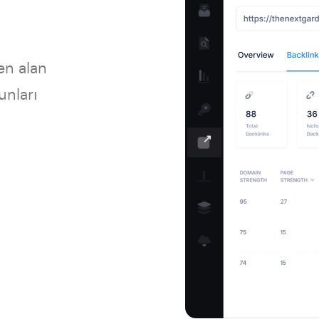
en alan
unları