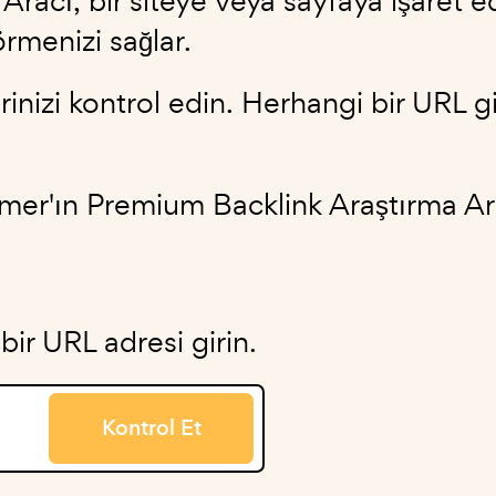
racı, bir siteye veya sayfaya işaret e
örmenizi sağlar.
inizi kontrol edin. Herhangi bir URL gir
mer'ın Premium Backlink Araştırma Ara
bir URL adresi girin.
Kontrol Et