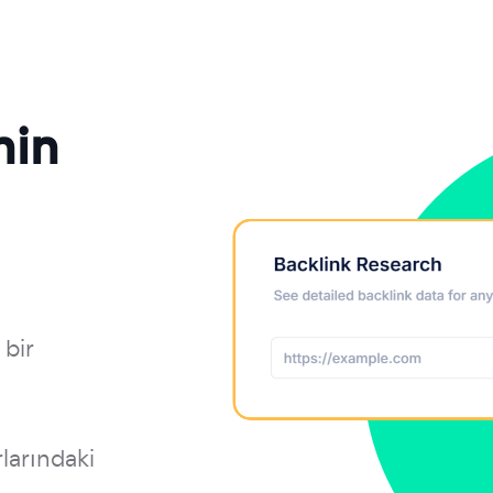
nin
 bir
larındaki