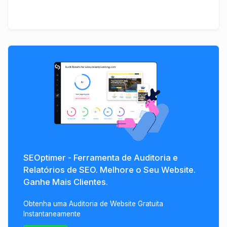
SEOptimer - Ferramenta de Auditoria e
Relatórios de SEO. Melhore o Seu Website.
Ganhe Mais Clientes.
Obtenha uma Auditoria de Website Gratuita
Instantaneamente