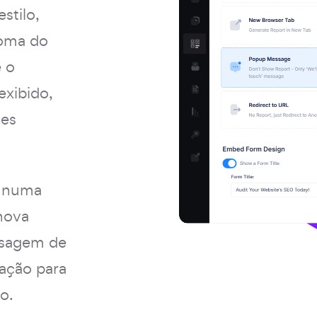
stilo,
ioma do
e o
exibido,
ões
, numa
nova
nsagem de
 ação para
o.