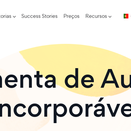
orias
Success Stories
Preços
Recursos
enta de Au
Incorporáve