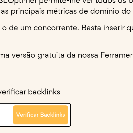
 SEOptimer permite-lhe ver todos os 
s principais métricas de domínio do 
u o de um concorrente. Basta inserir 
 uma versão gratuita da nossa Ferram
rificar backlinks
Verificar Backlinks