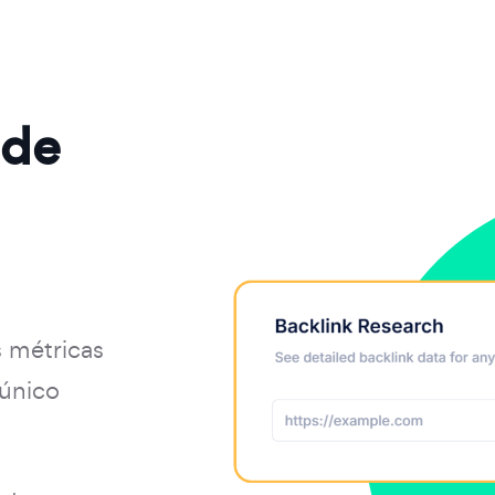
 de
s métricas
 único