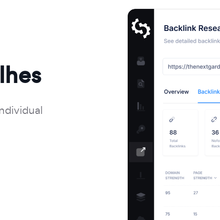
lhes
ndividual