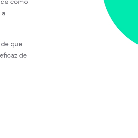
 de como
 a
 de que
eficaz de