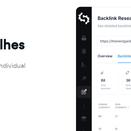
lhes
ndividual