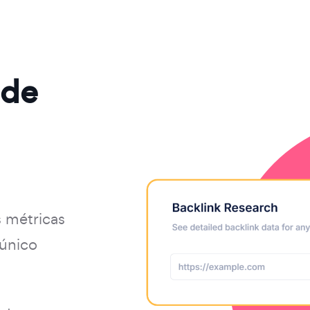
 de
s métricas
 único