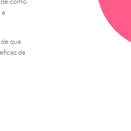
 de como
 a
 de que
eficaz de