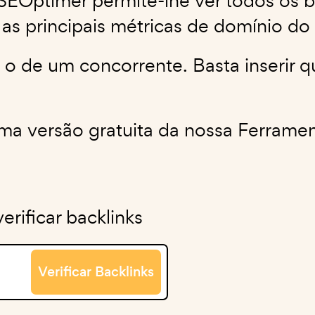
 SEOptimer permite-lhe ver todos os 
s principais métricas de domínio do 
u o de um concorrente. Basta inserir 
 uma versão gratuita da nossa Ferram
rificar backlinks
Verificar Backlinks