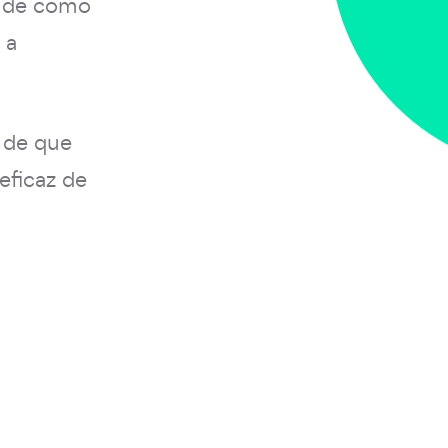
 de como
 a
 de que
eficaz de