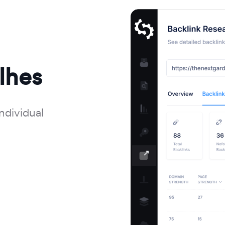
lhes
ndividual