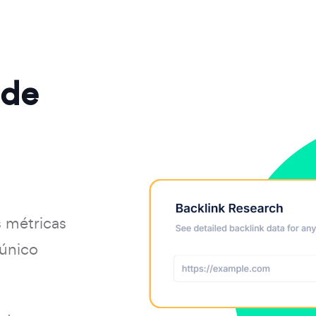
 de
s métricas
 único