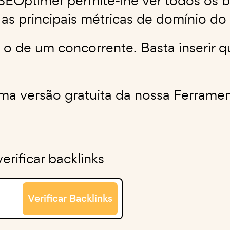
 SEOptimer permite-lhe ver todos os 
s principais métricas de domínio do 
u o de um concorrente. Basta inserir 
 uma versão gratuita da nossa Ferram
rificar backlinks
Verificar Backlinks