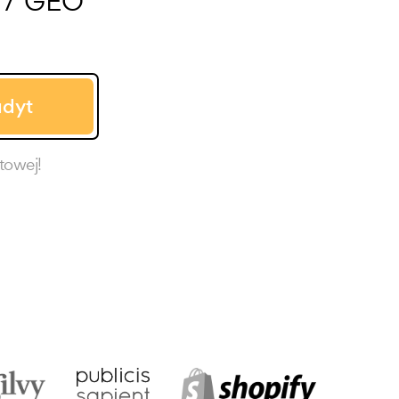
O / GEO
dyt
towej!