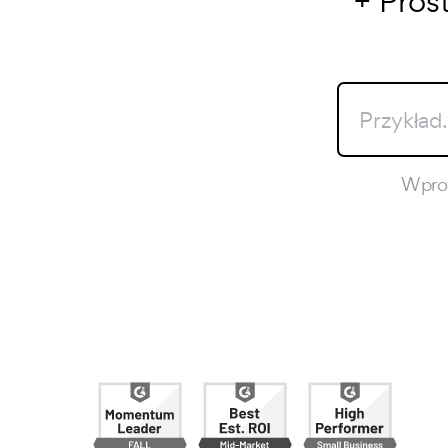
+ Pros
Wprow