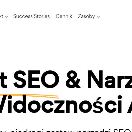
yt
Success Stories
Cennik
Zasoby
t SEO
& Narz
idoczności 