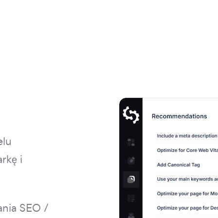
elu
rkę i
ania SEO /