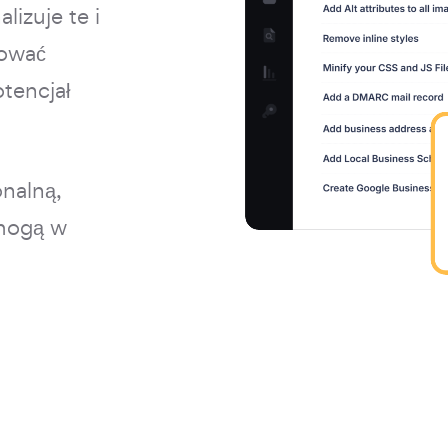
izuje te i
kować
tencjał
nalną,
omogą w