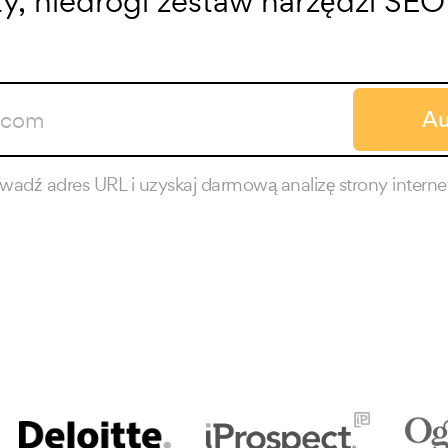
ty, niedrogi zestaw narzędzi SE
Au
adź adres URL i uzyskaj darmową analizę strony interne