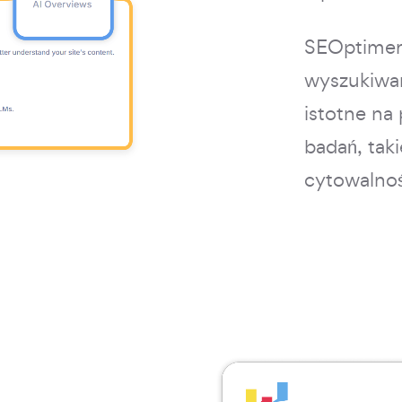
SEOptimer 
wyszukiwar
istotne na
badań, tak
cytowalnoś