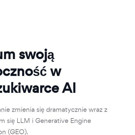
um swoją
czność w
ukiwarce AI
ie zmienia się dramatycznie wraz z
m się LLM i Generative Engine
on (GEO).