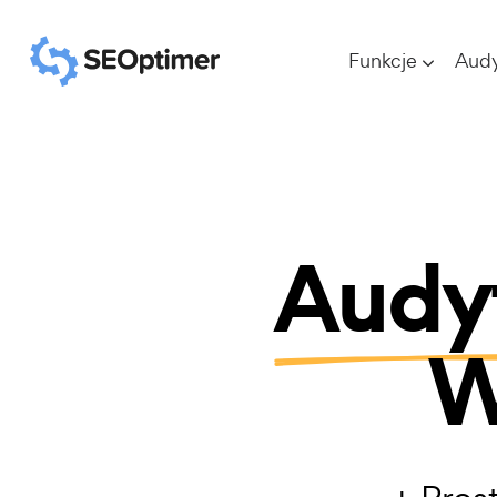
Funkcje
Aud
Audy
W