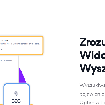
Zroz
Wido
Wysz
Wyszukiwan
pojawienie
Optimizati