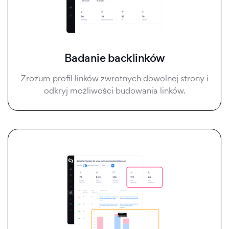
Badanie backlinków
Zrozum profil linków zwrotnych dowolnej strony i
odkryj możliwości budowania linków.