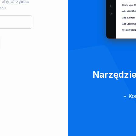
 aby otrzymać
sła
Narzędzie
+ Ko