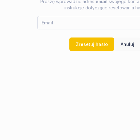
Proszę wprowadzić adres
email
swojego konta,
instrukcje dotyczące resetowania ha
Zresetuj hasło
Anuluj