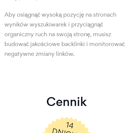
Aby osiągnąć wysoką pozycję na stronach
wyników wyszukiwarek i przyciągnąć
organiczny ruch na swoją stronę, musisz
budować jakościowe backlinki i monitorować
negatywne zmiany linków.
Cennik
14
N
IO
W
Y
A
R
M
O
W
Y
K
R
E
S
R
Ó
B
N