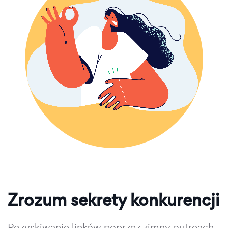
Zrozum sekrety konkurencji
Pozyskiwanie linków poprzez zimny outreach