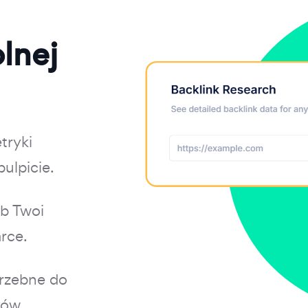
lnej
tryki
ulpicie.
ub Twoi
rce.
trzebne do
ków.