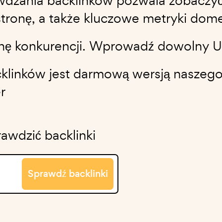
dzania backlinków pozwala zobaczyć 
stronę, a także kluczowe metryki dom
nę konkurencji. Wprowadź dowolny URL
klinków jest darmową wersją naszeg
r
wdzić backlinki
Sprawdź backlinki