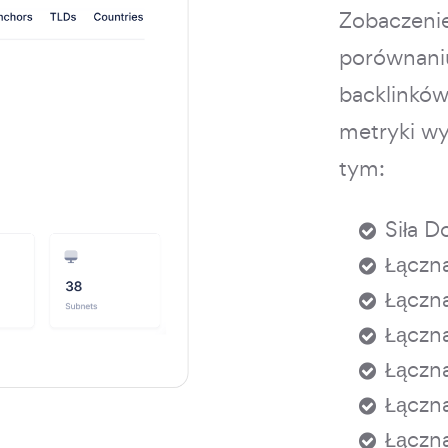
Zobaczenie
porównaniu
backlinków
metryki wy
tym:
Siła D
Łączna
Łączn
Łączna
Łączna
Łączna
Łączn