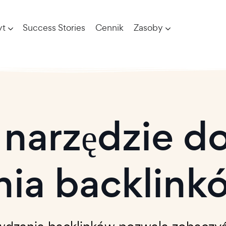
yt
Success Stories
Cennik
Zasoby
narzędzie d
nia backlin