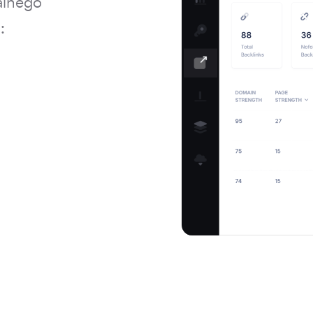
alnego
: