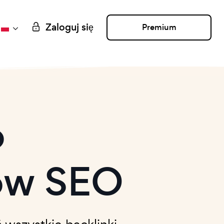
Zaloguj się
Premium
o
ków SEO