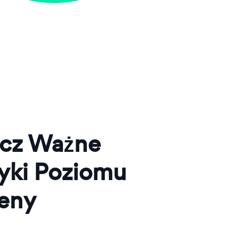
cz Ważne
yki Poziomu
eny