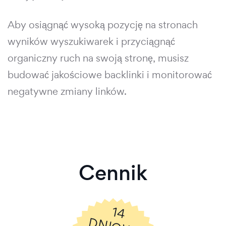
Aby osiągnąć wysoką pozycję na stronach
wyników wyszukiwarek i przyciągnąć
organiczny ruch na swoją stronę, musisz
budować jakościowe backlinki i monitorować
negatywne zmiany linków.
Cennik
14
N
IO
W
Y
A
R
M
O
W
Y
K
R
E
S
R
Ó
B
N