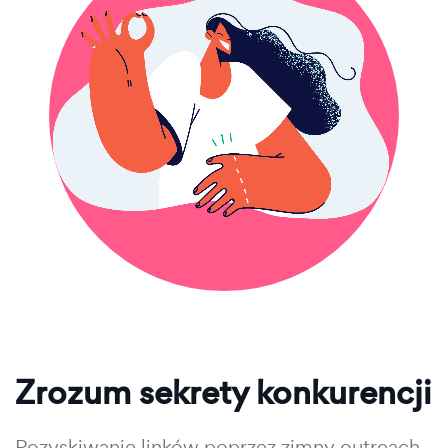
Zrozum sekrety konkurencji
Pozyskiwanie linków poprzez zimny outreach