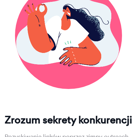
Zrozum sekrety konkurencji
Pozyskiwanie linków poprzez zimny outreach