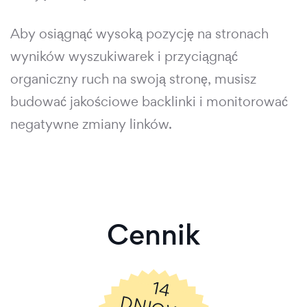
Aby osiągnąć wysoką pozycję na stronach
wyników wyszukiwarek i przyciągnąć
organiczny ruch na swoją stronę, musisz
budować jakościowe backlinki i monitorować
negatywne zmiany linków.
Cennik
14
N
IO
W
Y
A
R
M
O
W
Y
K
R
E
S
R
Ó
B
N