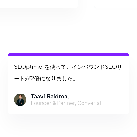
SEOptimerが大好きです！ウェブサイトの
バックエンドの技術的な部分や、高レベルの
技術的なSEOアクションポイントについて
迅速な洞察を提供してくれます。発見コール
に最適です！私の一人デジタルエージェンシ
ービジネスに多くの価値を追加してくれま
す。強くお勧めします！