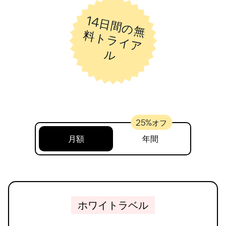
14
日
間
の
無
ト
ラ
イ
ア
料
ル
月額
年間
ホワイトラベル