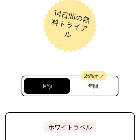
14
日
間
の
無
ト
ラ
イ
ア
料
ル
月額
年間
ホワイトラベル