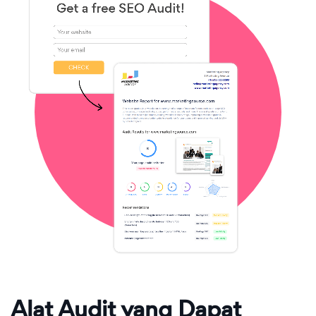
Alat Audit yang Dapat