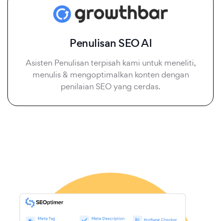
Penulisan SEO AI
Asisten Penulisan terpisah kami untuk meneliti,
menulis & mengoptimalkan konten dengan
penilaian SEO yang cerdas.