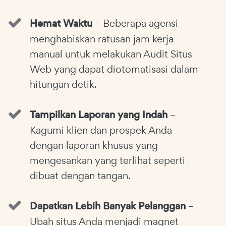
Hemat Waktu
– Beberapa agensi
menghabiskan ratusan jam kerja
manual untuk melakukan Audit Situs
Web yang dapat diotomatisasi dalam
hitungan detik.
Tampilkan Laporan yang Indah
–
Kagumi klien dan prospek Anda
dengan laporan khusus yang
mengesankan yang terlihat seperti
dibuat dengan tangan.
Dapatkan Lebih Banyak Pelanggan
–
Ubah situs Anda menjadi magnet