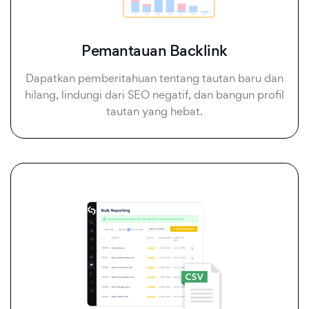
Pemantauan Backlink
Dapatkan pemberitahuan tentang tautan baru dan
hilang, lindungi dari SEO negatif, dan bangun profil
tautan yang hebat.