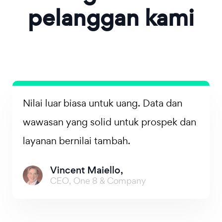
pelanggan kami
Nilai luar biasa untuk uang. Data dan
wawasan yang solid untuk prospek dan
layanan bernilai tambah.
Vincent Maiello,
CEO, One 8 & Company