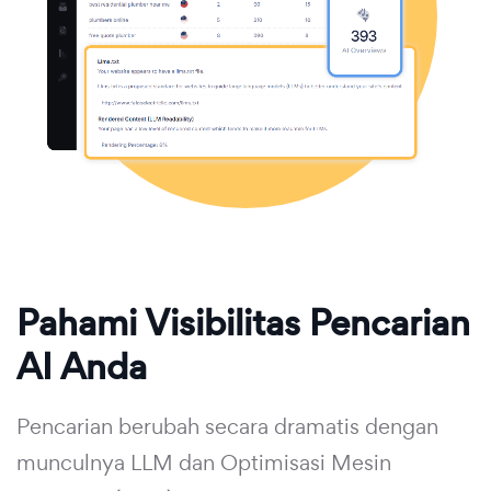
Pahami Visibilitas Pencarian
AI Anda
Pencarian berubah secara dramatis dengan
munculnya LLM dan Optimisasi Mesin