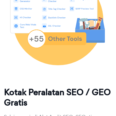
Kotak Peralatan SEO / GEO
Gratis