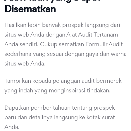
Disematkan
Hasilkan lebih banyak prospek langsung dari
situs web Anda dengan Alat Audit Tertanam
Anda sendiri. Cukup sematkan Formulir Audit
sederhana yang sesuai dengan gaya dan warna
situs web Anda.
Tampilkan kepada pelanggan audit bermerek
yang indah yang menginspirasi tindakan.
Dapatkan pemberitahuan tentang prospek
baru dan detailnya langsung ke kotak surat
Anda.