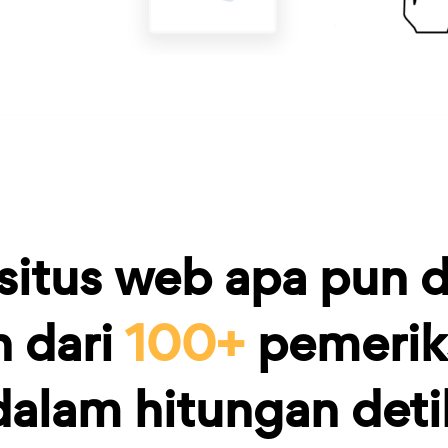
 situs web apa pun 
h dari
100+
pemerik
dalam hitungan deti