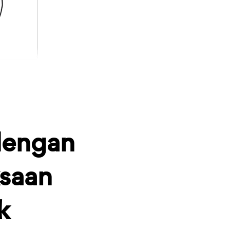
dengan
saan
k