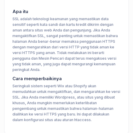
Apa itu
SSL adalah teknologi keamanan yang memastikan data
sensitif seperti kata sandi dan kartu kredit dikirim dengan
aman antara situs web Anda dan pengunjung. Jika Anda
mengaktifkan SSL, sangat penting untuk memastikan bahwa
halaman Anda benar-benar memaksa penggunaan HTTPS
dengan mengarahkan dari versi HTTP yang tidak aman ke
versi HTTPS yang aman. Tidak melakukan ini berarti
pengguna dan Mesin Pencari dapat terus mengakses versi
yang tidak aman, yang juga dapat mengurangi kemampuan
peringkat Anda.
Cara memperbaikinya
Seringkali sistem seperti Wix atau Shopify akan
memudahkan untuk mengaktifkan, dan mengarahkan ke versi
SSL. Jika Anda memiliki Wordpress, atau situs yang dibuat
khusus, Anda mungkin memerlukan keterlibatan
pengembang untuk memastikan bahwa halaman-halaman
dialihkan ke versi HTTPS yang baru. Ini dapat dilakukan
dalam konfigurasi situs atau aturan htaccess.