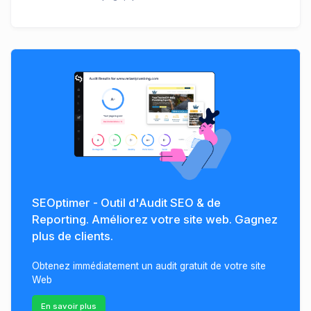
SEOptimer - Outil d'Audit SEO & de
Reporting. Améliorez votre site web. Gagnez
plus de clients.
Obtenez immédiatement un audit gratuit de votre site
Web
En savoir plus