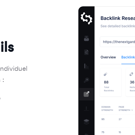
ils
individuel
 :
e