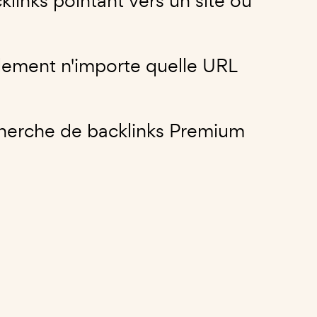
links pointant vers un site ou
plement n'importe quelle URL
recherche de backlinks Premium