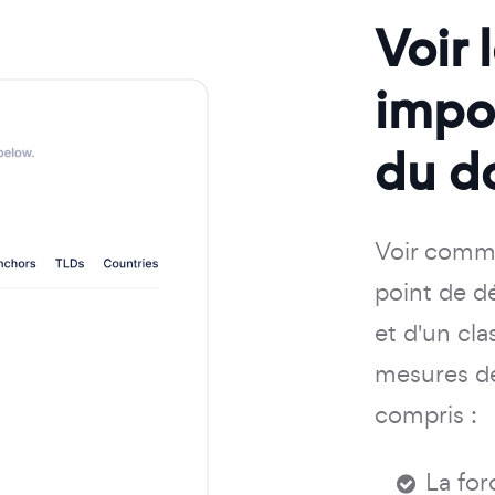
Voir 
impo
du d
Voir comme
point de d
et d'un cl
mesures de
compris :
La for