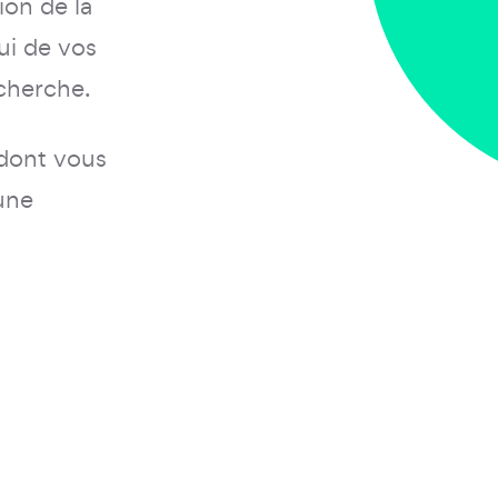
on de la
ui de vos
cherche.
 dont vous
une