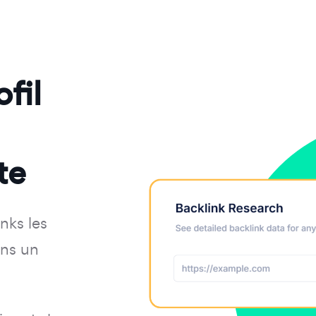
fil
te
nks les
ans un