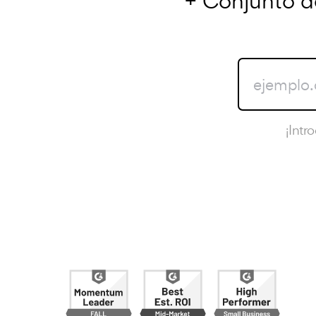
+ Conjunto d
¡Intr