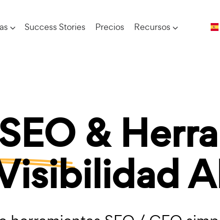
ías
Success Stories
Precios
Recursos
 SEO
& Herra
Visibilidad A