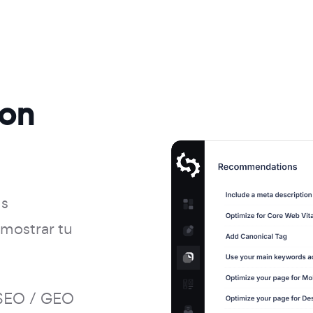
con
Ms
mostrar tu
 SEO / GEO