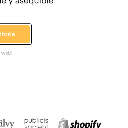
e y asequible
toría
o web!