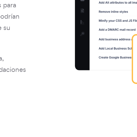
s para
podrían
e su
a,
ndaciones